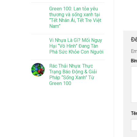
Green 100: Lan tỏa yêu
thương và sống xanh tại
“Tết Nhân Ái, Tết Tre Việt
Nam”
Để
Vi Nhựa Là Gì? Mối Nguy
Hại “Vô Hình” Đang Tàn
Em
Phá Sức Khỏe Con Người
Bì
Rác Thải Nhựa: Thực
Trạng Báo Động & Giải
Pháp “Sống Xanh” Từ
Green 100
Tê