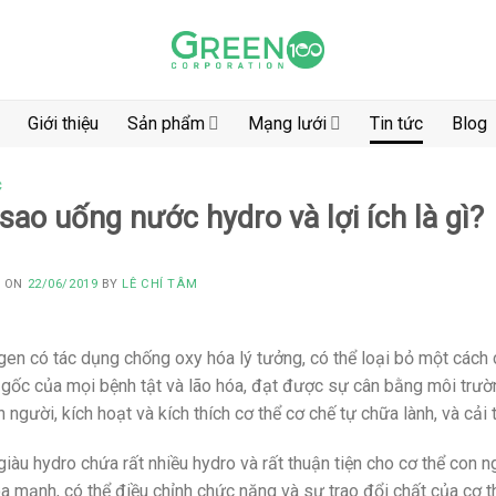
Giới thiệu
Sản phẩm
Mạng lưới
Tin tức
Blog
C
 sao uống nước hydro và lợi ích là gì?
D ON
22/06/2019
BY
LÊ CHÍ TÂM
en có tác dụng chống oxy hóa lý tưởng, có thể loại bỏ một cách c
gốc của mọi bệnh tật và lão hóa, đạt được sự cân bằng môi trườn
n người, kích hoạt và kích thích cơ thể cơ chế tự chữa lành, và cải
iàu hydro chứa rất nhiều hydro và rất thuận tiện cho cơ thể con 
a mạnh, có thể điều chỉnh chức năng và sự trao đổi chất của cơ th