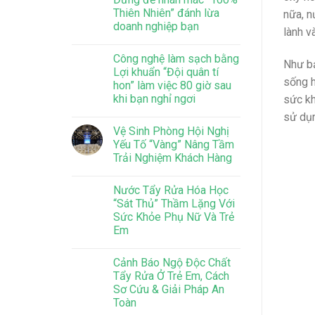
Thiên Nhiên” đánh lừa
nữa, n
doanh nghiệp bạn
lành v
Công nghệ làm sạch bằng
Như bạ
Lợi khuẩn “Đội quân tí
sống 
hon” làm việc 80 giờ sau
khi bạn nghỉ ngơi
sức kh
sử dụn
Vệ Sinh Phòng Hội Nghị
Yếu Tố “Vàng” Nâng Tầm
Trải Nghiệm Khách Hàng
Nước Tẩy Rửa Hóa Học
“Sát Thủ” Thầm Lặng Với
Sức Khỏe Phụ Nữ Và Trẻ
Em
Cảnh Báo Ngộ Độc Chất
Tẩy Rửa Ở Trẻ Em, Cách
Sơ Cứu & Giải Pháp An
Toàn