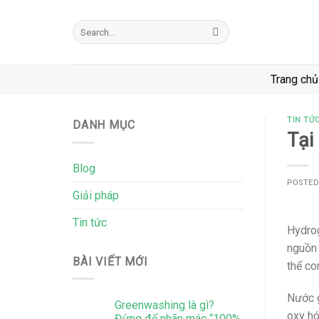
Skip
to
Search
for:
content
Trang chủ
TIN TỨ
DANH MỤC
Tại
Blog
POSTE
Giải pháp
Tin tức
Hydrog
nguồn 
BÀI VIẾT MỚI
thể co
Nước g
Greenwashing là gì?
oxy hó
Đừng để nhãn mác “100%