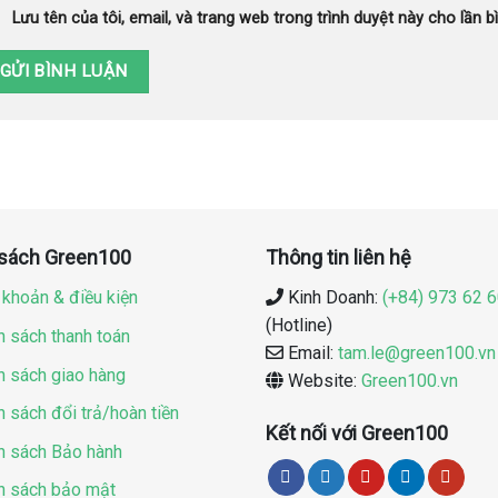
Lưu tên của tôi, email, và trang web trong trình duyệt này cho lần bì
 sách Green100
Thông tin liên hệ
 khoản & điều kiện
Kinh Doanh:
(+84) 973 62 
(Hotline)
h sách thanh toán
Email:
tam.le@green100.vn
h sách giao hàng
Website:
Green100.vn
h sách đổi trả/hoàn tiền
Kết nối với Green100
h sách Bảo hành
h sách bảo mật