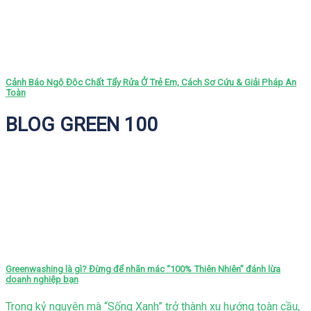
Cảnh Báo Ngộ Độc Chất Tẩy Rửa Ở Trẻ Em, Cách Sơ Cứu & Giải Pháp An
Toàn
BLOG GREEN 100
Greenwashing là gì? Đừng để nhãn mác “100% Thiên Nhiên” đánh lừa
doanh nghiệp bạn
Trong kỷ nguyên mà “Sống Xanh” trở thành xu hướng toàn cầu,