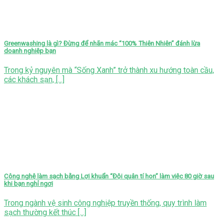
Greenwashing là gì? Đừng để nhãn mác “100% Thiên Nhiên” đánh lừa
doanh nghiệp bạn
Trong kỷ nguyên mà “Sống Xanh” trở thành xu hướng toàn cầu,
các khách sạn, [...]
Công nghệ làm sạch bằng Lợi khuẩn “Đội quân tí hon” làm việc 80 giờ sau
khi bạn nghỉ ngơi
Trong ngành vệ sinh công nghiệp truyền thống, quy trình làm
sạch thường kết thúc [...]