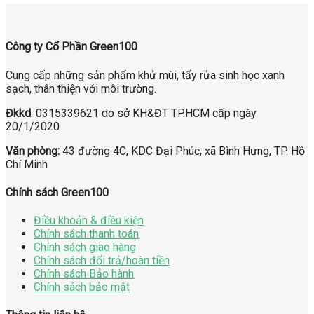
Công ty Cổ Phần Green100
Cung cấp những sản phẩm khử mùi, tẩy rửa sinh học xanh
sạch, thân thiện với môi trường.
Đkkd
: 0315339621 do sở KH&ĐT TP.HCM cấp ngày
20/1/2020
Văn phòng:
43 đường 4C, KDC Đại Phúc, xã Bình Hưng, TP. Hồ
Chí Minh
Chính sách Green100
Điều khoản & điều kiện
Chính sách thanh toán
Chính sách giao hàng
Chính sách đổi trả/hoàn tiền
Chính sách Bảo hành
Chính sách bảo mật