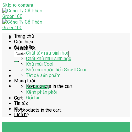
Skip to content
Trang chủ
Giới thiệu
Sản phẩm
Search for:
Chất tẩy rửa sinh học
Chất khử mùi sinh học
Khử mùi Cool
Khử mùi nước tiểu Smell Gone
Tất cả sản phẩm
Mạng lưới
No products in the cart.
Khách hàng
Kênh phân phối
Đối tác
Cart
Tin tức
Blog
No products in the cart.
Liên hệ