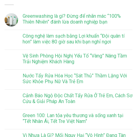
Greenwashing là gì? Đừng để nhãn mác “100%
Thiên Nhiên” đánh lừa doanh nghiệp bạn
Công nghệ làm sạch bằng Lợi khuẩn “Đội quân tí
hon” làm việc 80 giờ sau khi bạn nghỉ ngơi
Vệ Sinh Phòng Hội Nghị Yếu Tố “Vàng” Nâng Tầm
Trải Nghiệm Khách Hàng
Nước Tẩy Rửa Hóa Học “Sát Thủ” Thầm Lặng Với
Sức Khỏe Phụ Nữ Và Trẻ Em
Cảnh Báo Ngộ Độc Chất Tẩy Rửa Ở Trẻ Em, Cách Sơ
Cứu & Giải Pháp An Toàn
Green 100: Lan tỏa yêu thương và sống xanh tại
“Tết Nhân Ái, Tết Tre Việt Nam”
Vi Nhựa Là Gì? Mối Nguy Hại “Vô Hình” Đang Tàn