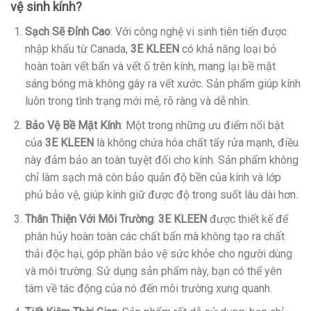
vệ sinh kính?
Sạch Sẽ Đỉnh Cao
: Với công nghệ vi sinh tiên tiến được
nhập khẩu từ Canada,
3E KLEEN
có khả năng loại bỏ
hoàn toàn vết bẩn và vết ố trên kính, mang lại bề mặt
sáng bóng mà không gây ra vết xước. Sản phẩm giúp kính
luôn trong tình trạng mới mẻ, rõ ràng và dễ nhìn.
Bảo Vệ Bề Mặt Kính
: Một trong những ưu điểm nổi bật
của
3E KLEEN
là không chứa hóa chất tẩy rửa mạnh, điều
này đảm bảo an toàn tuyệt đối cho kính. Sản phẩm không
chỉ làm sạch mà còn bảo quản độ bền của kính và lớp
phủ bảo vệ, giúp kính giữ được độ trong suốt lâu dài hơn.
Thân Thiện Với Môi Trường
:
3E KLEEN
được thiết kế để
phân hủy hoàn toàn các chất bẩn mà không tạo ra chất
thải độc hại, góp phần bảo vệ sức khỏe cho người dùng
và môi trường. Sử dụng sản phẩm này, bạn có thể yên
tâm về tác động của nó đến môi trường xung quanh.