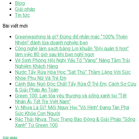
Blog
Giải pháp
Tin tức
Bài viết mới
Greenwashing là gì? Đừng để nhãn mác “100% Thiên
Nhiên” đánh lừa doanh nghiệp bạn
Công nghệ làm sạch bằng Lợi khuẩn “Đội quân tí hon”
làm việc 80 giờ sau khi bạn nghỉ ngơi
Vệ Sinh Phòng Hội Nghị Yếu Tố “Vàng” Nâng Tầm Trải
Nghiệm Khách Hàng
Nước Tẩy Rửa Hóa Học “Sát Thủ” Thầm Lặng Với Sức
Khỏe Phụ Nữ Và Trẻ Em
Cảnh Báo Ngộ Độc Chất Tẩy Rửa Ở Trẻ Em, Cách Sơ Cứu
& Giải Pháp An Toàn
Green 100: Lan tỏa yêu thương và sống xanh tại “Tết
Nhân Ái, Tết Tre Việt Nam”
Vi Nhựa Là Gì? Mối Nguy Hại “Vô Hình” Đang Tàn Phá
Sức Khỏe Con Người
Rác Thải Nhựa: Thực Trạng Báo Động & Giải Pháp “Sống
Xanh” Từ Green 100
Giải pháp