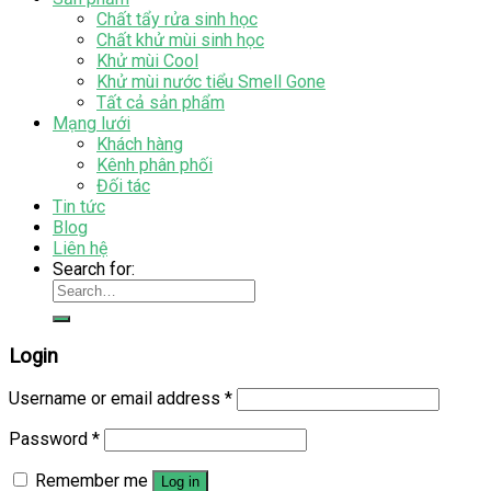
Chất tẩy rửa sinh học
Chất khử mùi sinh học
Khử mùi Cool
Khử mùi nước tiểu Smell Gone
Tất cả sản phẩm
Mạng lưới
Khách hàng
Kênh phân phối
Đối tác
Tin tức
Blog
Liên hệ
Search for:
Login
Username or email address
*
Password
*
Remember me
Log in