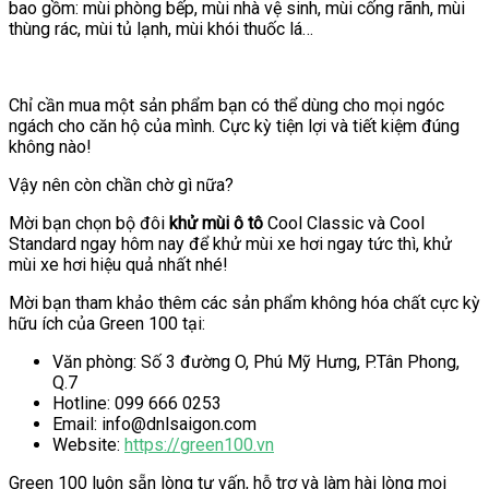
bao gồm: mùi phòng bếp, mùi nhà vệ sinh, mùi cống rãnh, mùi
thùng rác, mùi tủ lạnh, mùi khói thuốc lá…
Chỉ cần mua một sản phẩm bạn có thể dùng cho mọi ngóc
ngách cho căn hộ của mình. Cực kỳ tiện lợi và tiết kiệm đúng
không nào!
Vậy nên còn chần chờ gì nữa?
Mời bạn chọn bộ đôi
khử mùi ô tô
Cool Classic và Cool
Standard ngay hôm nay để khử mùi xe hơi ngay tức thì, khử
mùi xe hơi hiệu quả nhất nhé!
Mời bạn tham khảo thêm các sản phẩm không hóa chất cực kỳ
hữu ích của Green 100 tại:
Văn phòng: Số 3 đường O, Phú Mỹ Hưng, P.Tân Phong,
Q.7
Hotline: 099 666 0253
Email: info@dnlsaigon.com
Website:
https://green100.vn
Green 100 luôn sẵn lòng tư vấn, hỗ trợ và làm hài lòng mọi