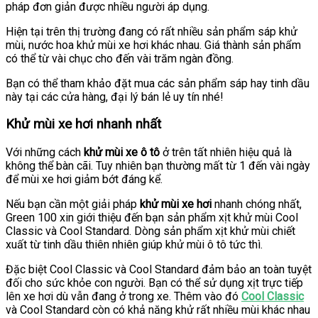
pháp đơn giản được nhiều người áp dụng.
Hiện tại trên thị trường đang có rất nhiều sản phẩm sáp khử
mùi, nước hoa khử mùi xe hơi khác nhau. Giá thành sản phẩm
có thể từ vài chục cho đến vài trăm ngàn đồng.
Bạn có thể tham khảo đặt mua các sản phẩm sáp hay tinh dầu
này tại các cửa hàng, đại lý bán lẻ uy tín nhé!
Khử mùi xe hơi nhanh nhất
Với những cách
khử mùi xe ô tô
ở trên tất nhiên hiệu quả là
không thể bàn cãi. Tuy nhiên bạn thường mất từ 1 đến vài ngày
để mùi xe hơi giảm bớt đáng kể.
Nếu bạn cần một giải pháp
khử mùi xe hơi
nhanh chóng nhất,
Green 100 xin giới thiệu đến bạn sản phẩm xịt khử mùi Cool
Classic và Cool Standard. Dòng sản phẩm xịt khử mùi chiết
xuất từ tinh dầu thiên nhiên giúp khử mùi ô tô tức thì.
Đặc biệt Cool Classic và Cool Standard đảm bảo an toàn tuyệt
đối cho sức khỏe con người. Bạn có thể sử dụng xịt trực tiếp
lên xe hơi dù vẫn đang ở trong xe. Thêm vào đó
Cool Classic
và Cool Standard còn có khả năng khử rất nhiều mùi khác nhau