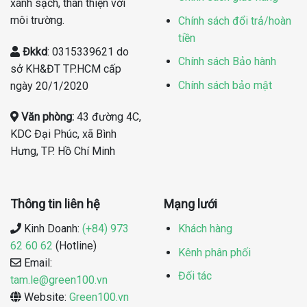
xanh sạch, thân thiện với
môi trường.
Chính sách đổi trả/hoàn
tiền
Đkkd
: 0315339621 do
Chính sách Bảo hành
sở KH&ĐT TP.HCM cấp
Chính sách bảo mật
ngày 20/1/2020
Văn phòng:
43 đường 4C,
KDC Đại Phúc, xã Bình
Hưng, TP. Hồ Chí Minh
Thông tin liên hệ
Mạng lưới
Kinh Doanh:
(+84) 973
Khách hàng
62 60 62
(Hotline)
Kênh phân phối
Email:
Đối tác
tam.le@green100.vn
Website:
Green100.vn