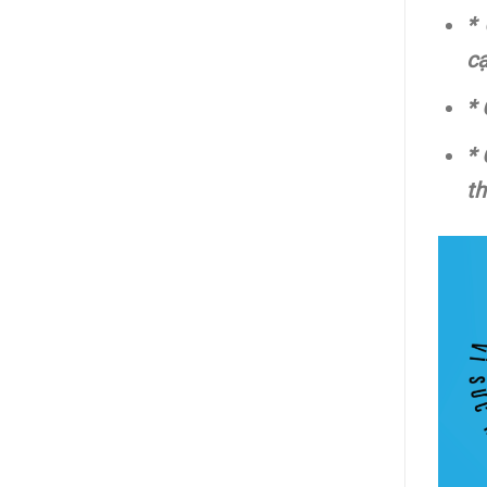
*
cạ
* 
* 
th