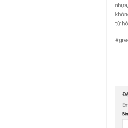
nhựa
khôn
từ h
#gre
Để
Em
Bì