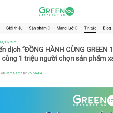
Giới thiệu
Sản phẩm
Mạng lưới
Tin tức
Blog
ÁP
,
TIN TỨC
ến dịch “ĐỒNG HÀNH CÙNG GREEN 
 cùng 1 triệu người chọn sản phẩm xa
D ON
07/02/2020
BY
VÕ GIANG