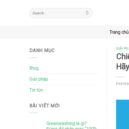
Skip
to
Search
for:
content
Trang chủ
GIẢI PH
DANH MỤC
Chi
Hãy
Blog
Giải pháp
POSTE
Tin tức
BÀI VIẾT MỚI
Greenwashing là gì?
Đừng để nhãn mác “100%