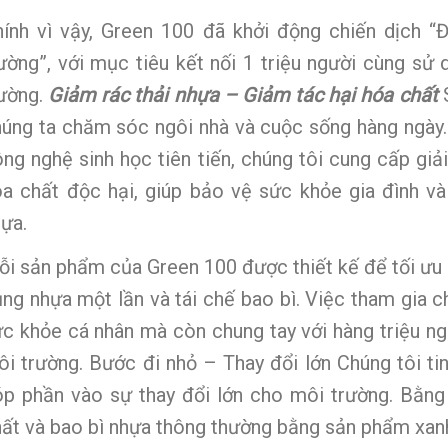
hính vì vậy, Green 100 đã khởi động chiến dịch 
ường”, với mục tiêu kết nối 1 triệu người cùng sử
rường.
Giảm rác thải nhựa – Giảm tác hại hóa chất
úng ta chăm sóc ngôi nhà và cuộc sống hàng ngày
ng nghệ sinh học tiên tiến, chúng tôi cung cấp gi
a chất độc hại, giúp bảo vệ sức khỏe gia đình và
ựa.
i sản phẩm của Green 100 được thiết kế để tối ưu 
ng nhựa một lần và tái chế bao bì. Việc tham gia c
c khỏe cá nhân mà còn chung tay với hàng triệu ng
i trường. Bước đi nhỏ – Thay đổi lớn Chúng tôi ti
óp phần vào sự thay đổi lớn cho môi trường. Bằn
ất và bao bì nhựa thông thường bằng sản phẩm xan