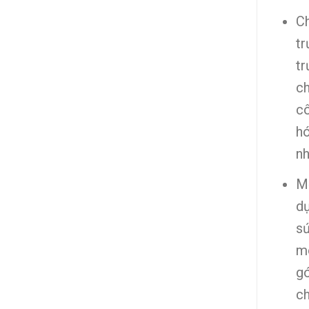
C
tr
t
ch
cô
hó
nh
Mỗ
dụ
sứ
mô
g
ch