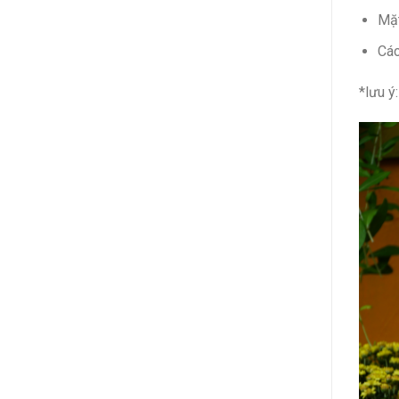
Mặt
Các
*lưu ý