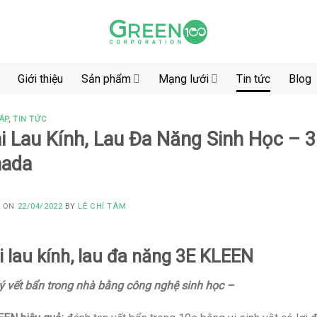
Giới thiệu
Sản phẩm
Mạng lưới
Tin tức
Blog
ÁP
,
TIN TỨC
i Lau Kính, Lau Đa Năng Sinh Học –
ada
D ON
22/04/2022
BY
LÊ CHÍ TÂM
i lau kính, lau đa năng 3E KLEEN
ý vết bẩn trong nhà bằng công nghệ sinh học –