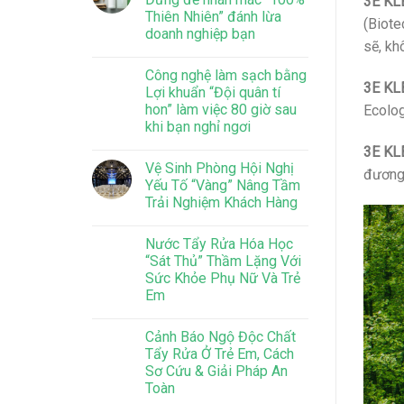
3E KLE
Thiên Nhiên” đánh lừa
(Biote
doanh nghiệp bạn
sẽ, kh
Công nghệ làm sạch bằng
3E KLE
Lợi khuẩn “Đội quân tí
hon” làm việc 80 giờ sau
Ecolog
khi bạn nghỉ ngơi
3E KLE
Vệ Sinh Phòng Hội Nghị
đương 
Yếu Tố “Vàng” Nâng Tầm
Trải Nghiệm Khách Hàng
Nước Tẩy Rửa Hóa Học
“Sát Thủ” Thầm Lặng Với
Sức Khỏe Phụ Nữ Và Trẻ
Em
Cảnh Báo Ngộ Độc Chất
Tẩy Rửa Ở Trẻ Em, Cách
Sơ Cứu & Giải Pháp An
Toàn