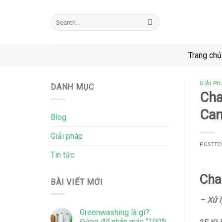
Skip
to
Search
for:
content
Trang chủ
GIẢI PH
DANH MỤC
Cha
Can
Blog
Giải pháp
POSTE
Tin tức
Cha
BÀI VIẾT MỚI
– Xử l
Greenwashing là gì?
Đừng để nhãn mác “100%