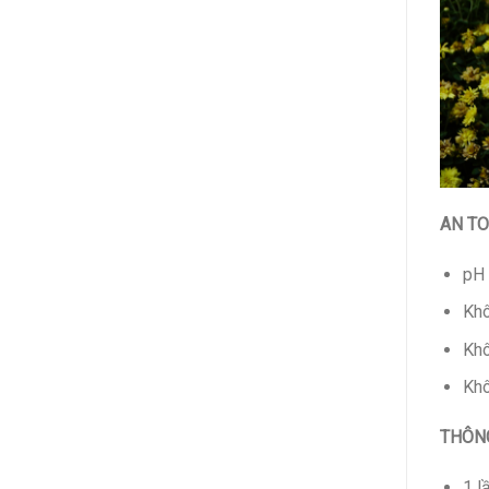
AN TO
pH 
Khô
Khô
Khô
THÔNG
1 l