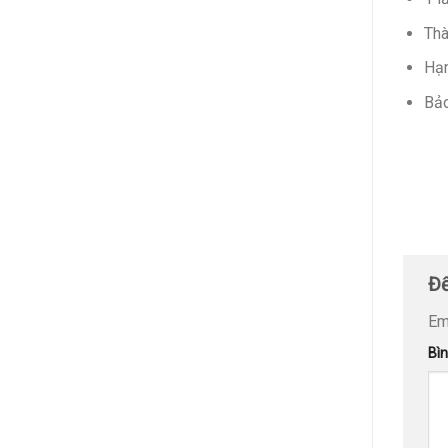
Thà
Hạn
Bảo
Để
Em
Bì