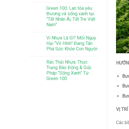
Green 100: Lan tỏa yêu
thương và sống xanh tại
“Tết Nhân Ái, Tết Tre Việt
Nam”
Vi Nhựa Là Gì? Mối Nguy
Hại “Vô Hình” Đang Tàn
Phá Sức Khỏe Con Người
Rác Thải Nhựa: Thực
HƯỚN
Trạng Báo Động & Giải
Pháp “Sống Xanh” Từ
Bướ
Green 100
Bướ
Bướ
VỊ TR
Các bề