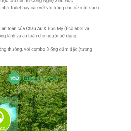
 được tạo nên từ Công Nghệ Sinh Học
nhà, toilet hay các vết vôi trắng cho bề mặt sạch
 an toàn của Châu Âu & Bắc Mỹ (Ecolabel và
ong lành và an toàn cho người sử dụng.
 thông thường, với combo 3 ống đậm đặc (tương