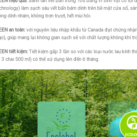
EN hiệu quả:
đánh tan vết bẩn trong 10s bằng vi sinh vật có lợi
chnology) làm sạch sâu vết bẩn bám dính trên bề mặt cửa sổ, sàn 
ông dính nhám, không trơn trượt, hết mùi hôi.
EN an toàn:
với nguyên liệu nhập khẩu từ Canada đạt chứng nhận
o), giúp mang lại không gian sạch sẽ với chất lượng không khí tr
EN tiết kiệm:
Tiết kiệm gấp 3 lần so với các loại nước lau kính
3 chai 500 ml) có thể sử dụng lên đến 6 tháng.