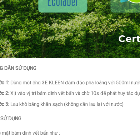
G DẪN SỬ DỤNG
c 1:
Dùng một ống 3E KLEEN đậm đặc pha loãng với 500ml nướ
c 2:
Xịt vào vị trí bám dính vết bẩn và chờ 10s để phát huy tác d
c 3:
Lau khô bằng khăn sạch (không cần lau lại với nước)
Í SỬ DỤNG
 mặt bám dính vết bẩn như :