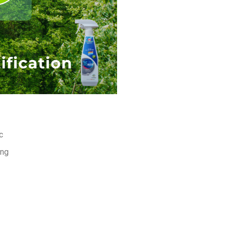
c
ụng