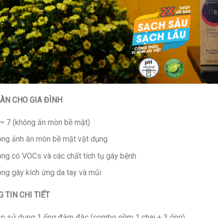
ÀN CHO GIA ĐÌNH
= 7 (không ăn mòn bề mặt)
ng ảnh ăn mòn bề mặt vật dụng
ng có VOCs và các chất tích tụ gây bệnh
ng gây kích ứng da tay và mũi
 TIN CHI TIẾT
ần sử dụng 1 ống đậm đặc (combo gồm 1 chai + 3 ống)