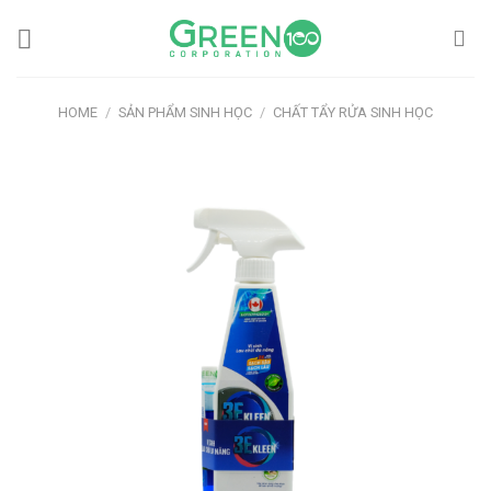
Skip
to
content
HOME
/
SẢN PHẨM SINH HỌC
/
CHẤT TẨY RỬA SINH HỌC