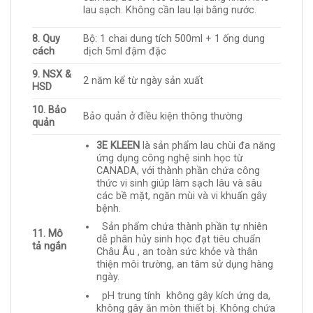
lau sạch. Không cần lau lại bằng nước.
8. Quy
Bộ: 1 chai dung tích 500ml + 1 ống dung
cách
dịch 5ml đậm đặc
9. NSX &
2 năm kể từ ngày sản xuất
HSD
10. Bảo
Bảo quản ở điều kiện thông thường
quản
3E KLEEN
là sản phẩm lau chùi đa năng
ứng dụng công nghệ sinh học từ
CANADA, với thành phần chứa công
thức vi sinh giúp làm sạch lâu và sâu
các bề mặt, ngăn mùi và vi khuẩn gây
bệnh.
Sản phẩm chứa thành phần tự nhiên
11. Mô
dễ phân hủy sinh học đạt tiêu chuẩn
tả ngắn
Châu Âu , an toàn sức khỏe và thân
thiện môi trường, an tâm sử dụng hàng
ngày.
pH trung tính không gây kích ứng da,
không gây ăn mòn thiết bị. Không chứa