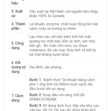
hiệu
3. Xuất
Sản xuất tại Việt Nam với nguyên liệu nhập
xứ
khẩu 100% từ Canada
4. Thành
Lợi khuẩn, enzyme, chất hoạt động bề mặt
phần
xanh, màu và hương tự nhiên
Lau chùi các vết bẩn bám trên bề mặt:
gương soi, mặt bàn, bồn vệ sinh, sàn nhà,
5. Công
nền gỗ… An toàn cho inox, sứ, nhựa
dụng
melamine, đá các loại, thủy tinh và bất kỳ
bề măt kháng nước khác
6. Đối
tượng sử
Gia đình, văn phòng…
dụng
Bước 1:
“Đánh thức” lợi khuẩn bằng cách
pha 1 ống 5ml với 500ml nước sạch, lắc
đều trước khi sử dụng
Bước 2:
Xoay đầu vòi sang chế độ
7. Cách
SPRAY/STREAM
dùng
Bước 3:
Xịt dung dịch trực tiếp vào khu vực
cần lau, để 10-15s sau đó dùng khăn khô