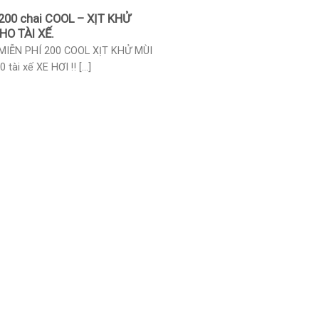
200 chai COOL – XỊT KHỬ
HO TÀI XẾ.
MIỄN PHÍ 200 COOL XỊT KHỬ MÙI
 tài xế XE HƠI ‼️ [...]