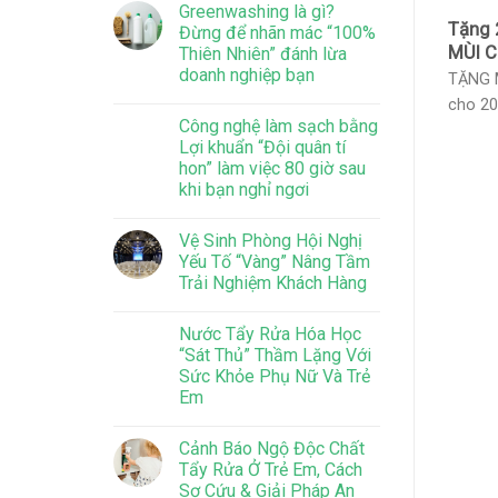
Greenwashing là gì?
Tặng 
Đừng để nhãn mác “100%
MÙI C
Thiên Nhiên” đánh lừa
doanh nghiệp bạn
TẶNG 
cho 200
Công nghệ làm sạch bằng
Lợi khuẩn “Đội quân tí
hon” làm việc 80 giờ sau
khi bạn nghỉ ngơi
Vệ Sinh Phòng Hội Nghị
Yếu Tố “Vàng” Nâng Tầm
Trải Nghiệm Khách Hàng
Nước Tẩy Rửa Hóa Học
“Sát Thủ” Thầm Lặng Với
Sức Khỏe Phụ Nữ Và Trẻ
Em
Cảnh Báo Ngộ Độc Chất
Tẩy Rửa Ở Trẻ Em, Cách
Sơ Cứu & Giải Pháp An