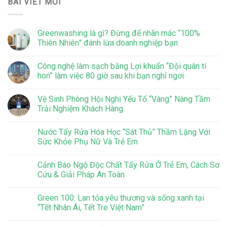
BÀI VIẾT MỚI
Greenwashing là gì? Đừng để nhãn mác “100%
Thiên Nhiên” đánh lừa doanh nghiệp bạn
Công nghệ làm sạch bằng Lợi khuẩn “Đội quân tí
hon” làm việc 80 giờ sau khi bạn nghỉ ngơi
Vệ Sinh Phòng Hội Nghị Yếu Tố “Vàng” Nâng Tầm
Trải Nghiệm Khách Hàng
Nước Tẩy Rửa Hóa Học “Sát Thủ” Thầm Lặng Với
Sức Khỏe Phụ Nữ Và Trẻ Em
Cảnh Báo Ngộ Độc Chất Tẩy Rửa Ở Trẻ Em, Cách Sơ
Cứu & Giải Pháp An Toàn
Green 100: Lan tỏa yêu thương và sống xanh tại
“Tết Nhân Ái, Tết Tre Việt Nam”