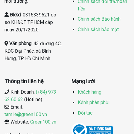
môi trường.
Chính sách đổi trả/hoàn
tiền
Đkkd
: 0315339621 do
Chính sách Bảo hành
sở KH&ĐT TP.HCM cấp
Chính sách bảo mật
ngày 20/1/2020
Văn phòng:
43 đường 4C,
KDC Đại Phúc, xã Bình
Hưng, TP. Hồ Chí Minh
Thông tin liên hệ
Mạng lưới
Kinh Doanh:
(+84) 973
Khách hàng
62 60 62
(Hotline)
Kênh phân phối
Email:
Đối tác
tam.le@green100.vn
Website:
Green100.vn