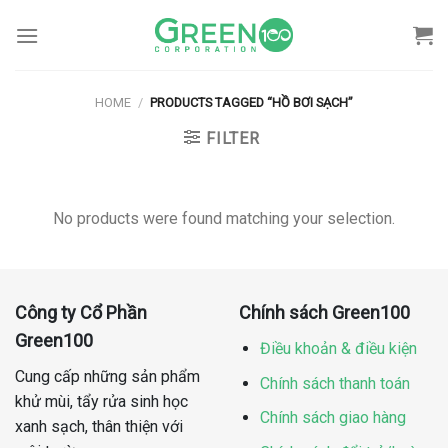
Skip
to
content
HOME
/
PRODUCTS TAGGED “HỒ BƠI SẠCH”
FILTER
No products were found matching your selection.
Công ty Cổ Phần
Chính sách Green100
Green100
Điều khoản & điều kiện
Cung cấp những sản phẩm
Chính sách thanh toán
khử mùi, tẩy rửa sinh học
Chính sách giao hàng
xanh sạch, thân thiện với