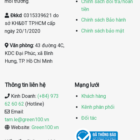
môi trường.
Chính sách đổi trả/hoàn
tiền
Đkkd
: 0315339621 do
Chính sách Bảo hành
sở KH&ĐT TP.HCM cấp
Chính sách bảo mật
ngày 20/1/2020
Văn phòng:
43 đường 4C,
KDC Đại Phúc, xã Bình
Hưng, TP. Hồ Chí Minh
Thông tin liên hệ
Mạng lưới
Kinh Doanh:
(+84) 973
Khách hàng
62 60 62
(Hotline)
Kênh phân phối
Email:
Đối tác
tam.le@green100.vn
Website:
Green100.vn