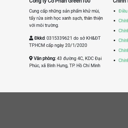
Công ty Cổ Phần Green100
Chính
Cung cấp những sản phẩm khử mùi,
Điều
tẩy rửa sinh học xanh sạch, thân thiện
Chín
với môi trường.
Chín
Đkkd
: 0315339621 do sở KH&ĐT
Chín
TP.HCM cấp ngày 20/1/2020
Chín
Văn phòng:
43 đường 4C, KDC Đại
Chín
Phúc, xã Bình Hưng, TP. Hồ Chí Minh