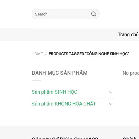
Skip
to
Search
for:
content
Trang chủ
HOME
/
PRODUCTS TAGGED “CÔNG NGHỆ SINH HỌC”
DANH MỤC SẢN PHẨM
No prod
Sản phẩm SINH HỌC
Sản phẩm KHÔNG HÓA CHẤT