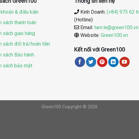
 sách Green100
Thông tin liên hệ
 khoản & điều kiện
Kinh Doanh:
(+84) 973 62 
(Hotline)
h sách thanh toán
Email:
tam.le@green100.vn
h sách giao hàng
Website:
Green100.vn
h sách đổi trả/hoàn tiền
Kết nối với Green100
h sách Bảo hành
h sách bảo mật
Green100 Copyright © 2026